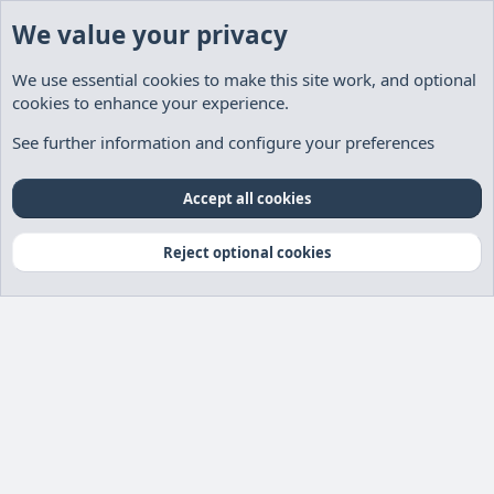
We value your privacy
We use essential
cookies
to make this site work, and optional
cookies to enhance your experience.
See further information and configure your preferences
Cookies
Deutsch
Accept all cookies
Kontakt
Nutzungsbedingungen
Datenschutz
Hilfe und Impressum
Start
R
Reject optional cookies
S
S
®
Community platform by XenForo
© 2010-2026 XenForo Ltd.