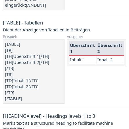
eingerückt[/INDENT]
[TABLE] - Tabellen
Dient der Anzeige von Tabellen in Beiträgen.
Beispiel:
Ausgabe:
[TABLE]
Überschrift
Überschrift
[TR]
1
2
[TH]Überschrift 1[/TH]
Inhalt 1
Inhalt 2
[TH]Überschrift 2[/TH]
[/TR]
[TR]
[TD]Inhalt 1[/TD]
[TD]Inhalt 2[/TD]
[/TR]
[/TABLE]
[HEADING=
level
] - Headings levels 1 to 3
Marks text as a structured heading to facilitate machine