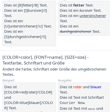
Dies ist [B]fetter[/B] Text.
Dies ist
fetter
Text.
Dies ist ein [I]kursiver[/I]
Dies ist ein
kursiver
Text.
Text.
Dies ist ein
unterstrichener
Dies ist ein
Text.
[U]unterstrichener[/U] Text.
Dies ist ein
Dies ist ein
durchgestrichener
Text.
[S]durchgestrichener[/S]
Text.
[COLOR=
color
], [FONT=
name
], [SIZE=
size
] -
Textfarbe, Schriftart und Größe
Ändert die Farbe, Schriftart oder Größe des umgebrochenen
Textes.
Beispiel:
Ausgabe:
Dies ist
Dies ist
roter
und
blauer
[COLOR=red]roter[/COLOR]
Text.
und
Dies ist Text mit Schriftart
[COLOR=blue]blauer[/COLO
.
Courier New
R] Text.
Dies ist Text mit
und
kleiner