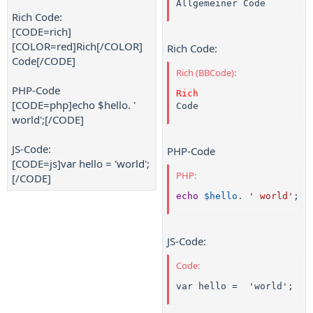
Allgemeiner Code
Rich Code:
[CODE=rich]
[COLOR=red]Rich[/COLOR]
Rich Code:
Code[/CODE]
Rich (BBCode):
PHP-Code
Rich
[CODE=php]echo $hello. '
Code
world';[/CODE]
JS-Code:
PHP-Code
[CODE=js]var hello = 'world';
PHP:
[/CODE]
echo
$hello
.
' world'
;
JS-Code:
Code:
var hello =  'world';