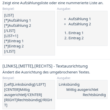
Zeigt eine Aufzählungsliste oder eine nummerierte Liste an.
Beispiel:
Ausgabe:
[LIST]
Aufzählung 1
[*]Aufzählung 1
Aufzählung 2
[*]Aufzählung 2
[/LIST]
Eintrag 1
[LIST=1]
Eintrag 2
[*]Eintrag 1
[*]Eintrag 2
[/LIST]
[LINKS],[MITTE],[RECHTS] - Textausrichtung
Ändert die Ausrichtung des umgebrochenen Textes.
Beispiel:
Ausgabe:
[Left]Linksbündig[/LEFT]
Linksbündig​
[CENTER]Mittig
Mittig ausgerichtet​
ausgerichtet[/CENTER]
Rechtsbündig​
[RIGHT]Rechtsbündig[/RIGH
T]