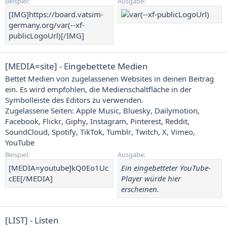
Beispiel:
Ausgabe:
[IMG]https://board.vatsim-
germany.org/var(--xf-
publicLogoUrl)[/IMG]
[MEDIA=
site
] - Eingebettete Medien
Bettet Medien von zugelassenen Websites in deinen Beitrag
ein. Es wird empfohlen, die Medienschaltfläche in der
Symbolleiste des Editors zu verwenden.
Zugelassene Seiten:
Apple Music
,
Bluesky
,
Dailymotion
,
Facebook
,
Flickr
,
Giphy
,
Instagram
,
Pinterest
,
Reddit
,
SoundCloud
,
Spotify
,
TikTok
,
Tumblr
,
Twitch
,
X
,
Vimeo
,
YouTube
Beispiel:
Ausgabe:
[MEDIA=youtube]kQ0Eo1Uc
Ein eingebetteter YouTube-
cEE[/MEDIA]
Player würde hier
erscheinen.
[LIST] - Listen