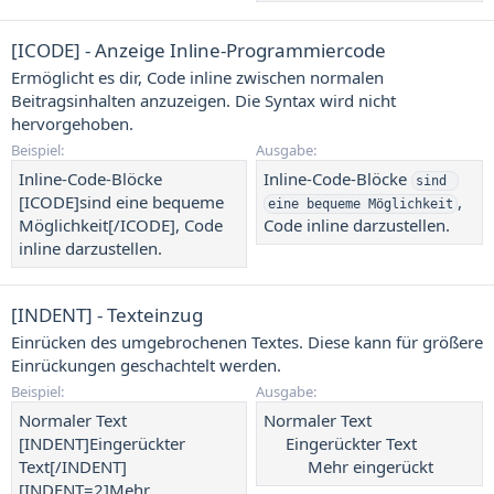
[ICODE] - Anzeige Inline-Programmiercode
Ermöglicht es dir, Code inline zwischen normalen
Beitragsinhalten anzuzeigen. Die Syntax wird nicht
hervorgehoben.
Beispiel:
Ausgabe:
Inline-Code-Blöcke
Inline-Code-Blöcke
sind 
[ICODE]sind eine bequeme
,
eine bequeme Möglichkeit
Möglichkeit[/ICODE], Code
Code inline darzustellen.
inline darzustellen.
[INDENT] - Texteinzug
Einrücken des umgebrochenen Textes. Diese kann für größere
Einrückungen geschachtelt werden.
Beispiel:
Ausgabe:
Normaler Text
Normaler Text
[INDENT]Eingerückter
Eingerückter Text​
Text[/INDENT]
Mehr eingerückt​
[INDENT=2]Mehr