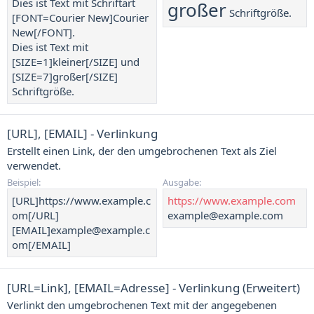
Dies ist Text mit Schriftart
großer
Schriftgröße.
[FONT=Courier New]Courier
New[/FONT].
Dies ist Text mit
[SIZE=1]kleiner[/SIZE] und
[SIZE=7]großer[/SIZE]
Schriftgröße.
[URL], [EMAIL] - Verlinkung
Erstellt einen Link, der den umgebrochenen Text als Ziel
verwendet.
Beispiel:
Ausgabe:
[URL]https://www.example.c
https://www.example.com
om[/URL]
example@example.com
[EMAIL]example@example.c
om[/EMAIL]
[URL=
Link
], [EMAIL=
Adresse
] - Verlinkung (Erweitert)
Verlinkt den umgebrochenen Text mit der angegebenen